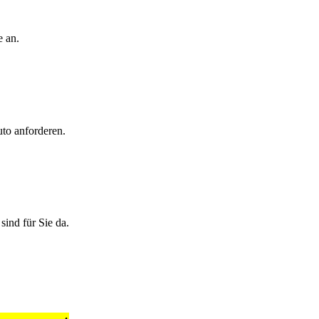
e an.
uto anforderen.
ind für Sie da.