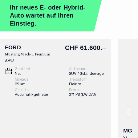
Ihr neues E- oder Hybrid-
Auto wartet auf Ihren
Einstieg.
+
Bilder
CHF 61.600.–
FORD
Mustang Mach-E Premium
AWD
Zustand
Aufbauart
Neu
SUV / Geländewagen
Mileage
Treibstoff
22 km
Elektro
Getriebe
Power
Automatikgetriebe
371 PS (kW 273)
MG
S5