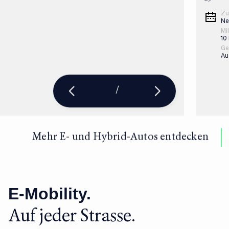
Zu
Ne
Mi
10
Ge
Au
/
Mehr E- und Hybrid-Autos entdecken
E-Mobility.
Auf jeder Strasse.