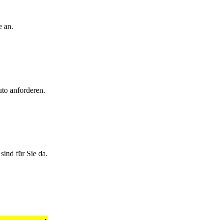
e an.
uto anforderen.
ind für Sie da.