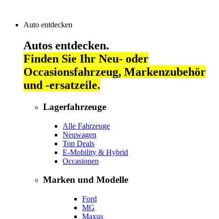
Auto entdecken
Autos entdecken.
Finden Sie Ihr Neu- oder
Occasionsfahrzeug, Markenzubehör
und -ersatzeile.
Lagerfahrzeuge
Alle Fahrzeuge
Neuwagen
Top Deals
E-Mobility & Hybrid
Occasionen
Marken und Modelle
Ford
MG
Maxus