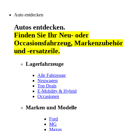
Auto entdecken
Autos entdecken.
Finden Sie Ihr Neu- oder
Occasionsfahrzeug, Markenzubehör
und -ersatzeile.
Lagerfahrzeuge
Alle Fahrzeuge
Neuwagen
Top Deals
E-Mobility & Hybrid
Occasionen
Marken und Modelle
Ford
MG
Maxus