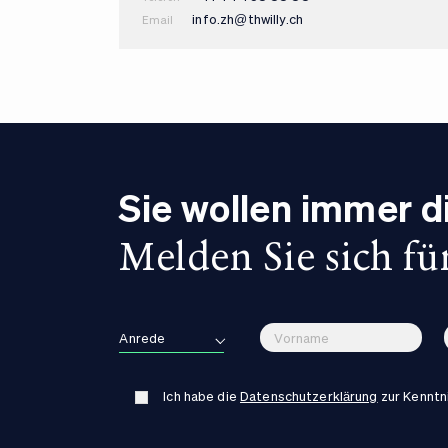
info.zh@thwilly.ch
Email
Sie wollen immer 
Melden Sie sich fü
Anrede
Frau
Ich habe die
Datenschutzerklärung
zur Kennt
Herr