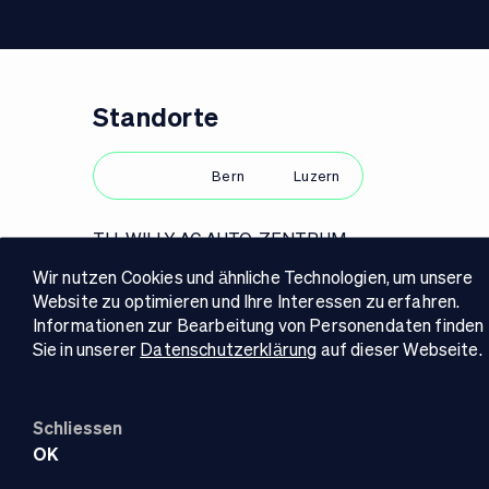
Standorte
Zürich
Bern
Luzern
TH. WILLY AG AUTO-ZENTRUM
Zürcherstrasse 145
Wir nutzen Cookies und ähnliche Technologien, um unsere
8952 Schlieren
Website zu optimieren und Ihre Interessen zu erfahren.
+41 44 738 88 88
Informationen zur Bearbeitung von Personendaten finden
info.zh@thwilly.ch
Sie in unserer
Datenschutzerklärung
auf dieser Webseite.
Unsere Öffnungszeiten
Schliessen
4.5
© 2026 Th. Willy AG Auto-Zentum
OK