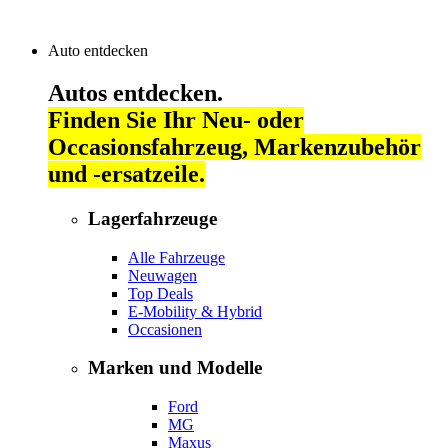
Auto entdecken
Autos entdecken.
Finden Sie Ihr Neu- oder
Occasionsfahrzeug, Markenzubehör
und -ersatzeile.
Lagerfahrzeuge
Alle Fahrzeuge
Neuwagen
Top Deals
E-Mobility & Hybrid
Occasionen
Marken und Modelle
Ford
MG
Maxus