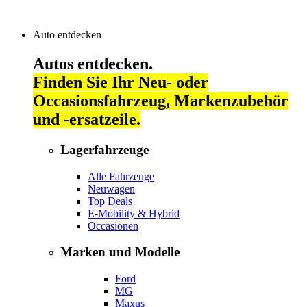
Auto entdecken
Autos entdecken.
Finden Sie Ihr Neu- oder
Occasionsfahrzeug, Markenzubehör
und -ersatzeile.
Lagerfahrzeuge
Alle Fahrzeuge
Neuwagen
Top Deals
E-Mobility & Hybrid
Occasionen
Marken und Modelle
Ford
MG
Maxus