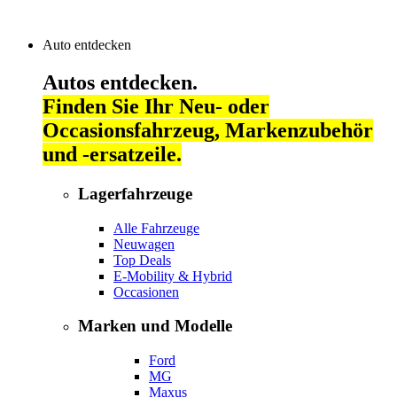
Auto entdecken
Autos entdecken.
Finden Sie Ihr Neu- oder
Occasionsfahrzeug, Markenzubehör
und -ersatzeile.
Lagerfahrzeuge
Alle Fahrzeuge
Neuwagen
Top Deals
E-Mobility & Hybrid
Occasionen
Marken und Modelle
Ford
MG
Maxus