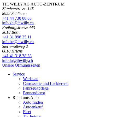
TH. WILLY AG AUTO-ZENTRUM
Zürcherstrasse 145
8952 Schlieren
+41 44 738 88 88
info.zh@thwilly.ch
Freiburgstrasse 443
3018 Bern
+41 31 998 25 11
info.be@thwilly.ch
Sternmattweg 2
6010 Kriens
+41 41 318 38 38
info.lu@thwilly.ch
Unsere Öffnungszeiten
Service
Werkstatt
Carrosserie und Lackiererei
Fahrzeugpflege
Pannendienst
Rund ums Auto
Auto finden
Autoankauf
Fleet
Th. Future