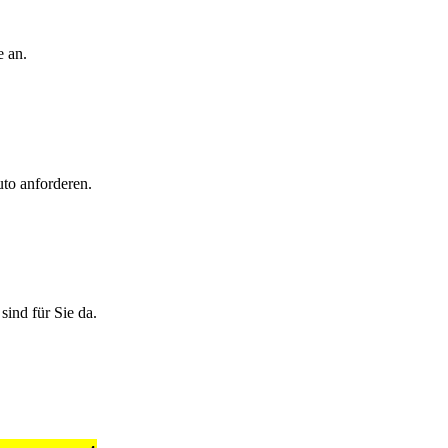
e an.
uto anforderen.
ind für Sie da.