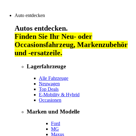
Auto entdecken
Autos entdecken.
Finden Sie Ihr Neu- oder
Occasionsfahrzeug, Markenzubehör
und -ersatzeile.
Lagerfahrzeuge
Alle Fahrzeuge
Neuwagen
Top Deals
E-Mobility & Hybrid
Occasionen
Marken und Modelle
Ford
MG
Maxus