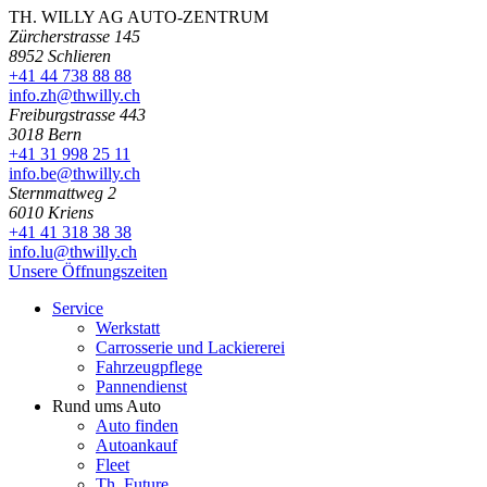
TH. WILLY AG AUTO-ZENTRUM
Zürcherstrasse 145
8952 Schlieren
+41 44 738 88 88
info.zh@thwilly.ch
Freiburgstrasse 443
3018 Bern
+41 31 998 25 11
info.be@thwilly.ch
Sternmattweg 2
6010 Kriens
+41 41 318 38 38
info.lu@thwilly.ch
Unsere Öffnungszeiten
Service
Werkstatt
Carrosserie und Lackiererei
Fahrzeugpflege
Pannendienst
Rund ums Auto
Auto finden
Autoankauf
Fleet
Th. Future