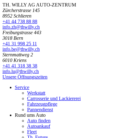
TH. WILLY AG AUTO-ZENTRUM
Zürcherstrasse 145
8952 Schlieren
+41 44 738 88 88
info.zh@thwilly.ch
Freiburgstrasse 443
3018 Bern
+41 31 998 25 11
info.be@thwilly.ch
Sternmattweg 2
6010 Kriens
+41 41 318 38 38
info.lu@thwilly.ch
Unsere Öffnungszeiten
Service
Werkstatt
Carrosserie und Lackiererei
Fahrzeugpflege
Pannendienst
Rund ums Auto
Auto finden
Autoankauf
Fleet
Th. Future