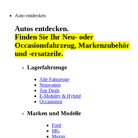
Auto entdecken
Autos entdecken.
Finden Sie Ihr Neu- oder
Occasionsfahrzeug, Markenzubehör
und -ersatzeile.
Lagerfahrzeuge
Alle Fahrzeuge
Neuwagen
Top Deals
E-Mobility & Hybrid
Occasionen
Marken und Modelle
Ford
MG
Maxus