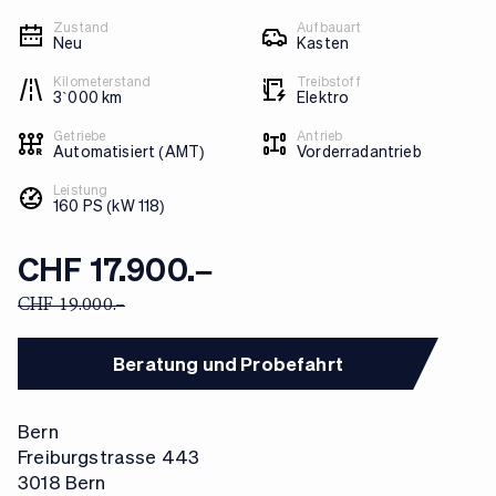
Zustand
Aufbauart
Neu
Kasten
Kilometerstand
Treibstoff
3`000 km
Elektro
Getriebe
Antrieb
Automatisiert (AMT)
Vorderradantrieb
Leistung
160 PS (kW 118)
CHF 17.900.–
CHF 19.000.–
Beratung und Probefahrt
Bern
Freiburgstrasse 443
3018 Bern