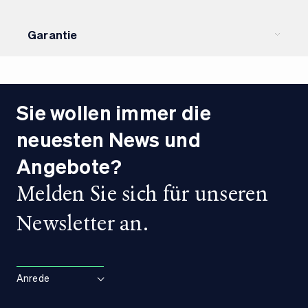
Nein
MFK
Garantie
Standard Equipment
Ab MFK
Ja
Nein
Garantie
Herstellergarantie
Sie wollen immer die
neuesten News und
Angebote?
Melden Sie sich für unseren
Newsletter an.
Anrede