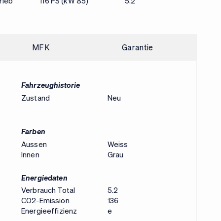
rieb
116 PS (kW 85)
5.2
MFK
Garantie
Fahrzeughistorie
Zustand
Neu
Farben
Aussen
Weiss
Innen
Grau
Energiedaten
Verbrauch Total
5.2
CO2-Emission
136
Energieeffizienz
e