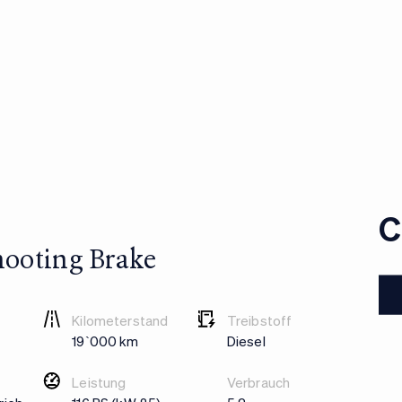
C
hooting Brake
Kilometerstand
Treibstoff
19`000 km
Diesel
Leistung
Verbrauch