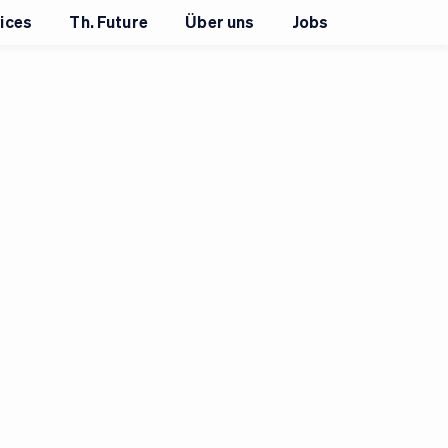
ices
Th. Future
Über uns
Jobs
+
9
Bilder