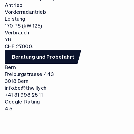
Antrieb
Vorderradantrieb
Leistung
170 PS (kW 125)
Verbrauch
7.6
CHF 27.000.–
Beratung und Probefahrt
Bern
Freiburgstrasse 443
3018 Bern
info.be@thwilly.ch
+41 31 998 25 11
Google-Rating
4.5