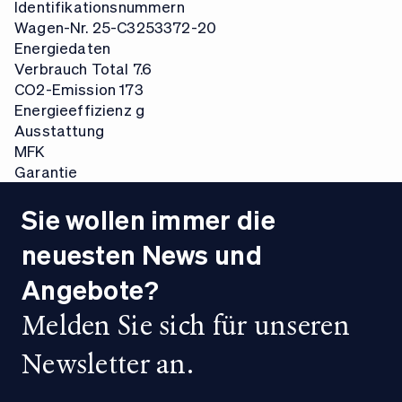
Identifikationsnummern
Wagen-Nr.
25-C3253372-20
Energiedaten
Verbrauch Total
7.6
CO2-Emission
173
Energieeffizienz
g
Ausstattung
Optional Equipment
MFK
Nein
MFK
Garantie
Standard Equipment
Ab MFK
Garantie
Ja
Nein
Herstellergarantie
Sie wollen immer die
neuesten News und
Angebote?
Melden Sie sich für unseren
Newsletter an.