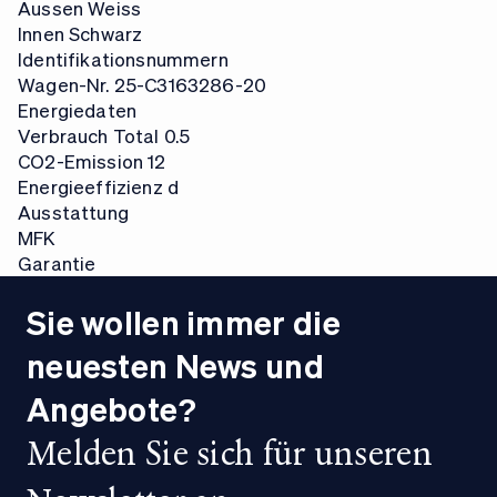
Aussen
Weiss
Innen
Schwarz
Identifikationsnummern
Wagen-Nr.
25-C3163286-20
Energiedaten
Verbrauch Total
0.5
CO2-Emission
12
Energieeffizienz
d
Ausstattung
Optional Equipment
MFK
Nein
MFK
Garantie
Standard Equipment
Ab MFK
Garantie
Ja
Nein
Nein
Sie wollen immer die
neuesten News und
Angebote?
Melden Sie sich für unseren