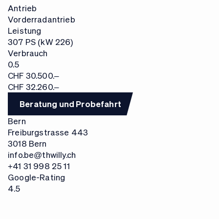
Antrieb
Vorderradantrieb
Leistung
307 PS (kW 226)
Verbrauch
0.5
CHF 30.500.–
CHF 32.260.–
Beratung und Probefahrt
Bern
Freiburgstrasse 443
3018 Bern
info.be@thwilly.ch
+41 31 998 25 11
Google-Rating
4.5