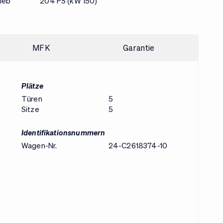
ieb
204 PS (kW 150)
MFK
Garantie
Plätze
Türen
5
Sitze
5
Identifikationsnummern
Wagen-Nr.
24-C2618374-10