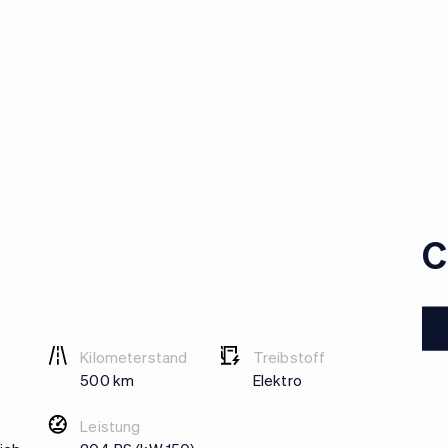
C
Kilometerstand
Treibstoff
500 km
Elektro
Leistung