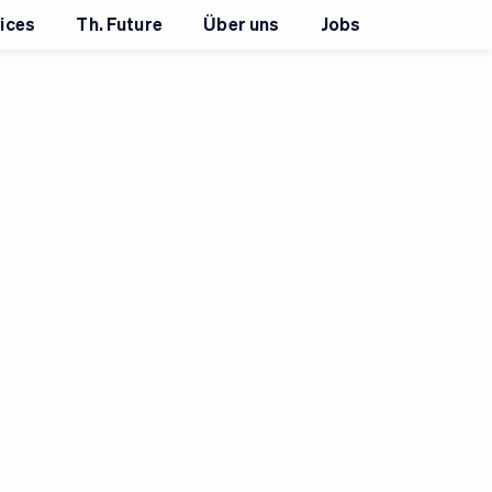
ices
Th. Future
Über uns
Jobs
+
9
Bilder