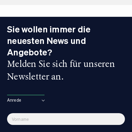
Ab MFK
Ja
Nein
Garantie
CarGarantie
Sie wollen immer die
neuesten News und
Angebote?
Melden Sie sich für unseren
Newsletter an.
Anrede