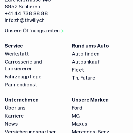
8952 Schlieren
+41 44 738 88 88
info.zh@thwilly.ch
Unsere Öffnungszeiten
Service
Rund ums Auto
Werkstatt
Auto finden
Carrosserie und
Autoankauf
Lackiererei
Fleet
Fahrzeugpflege
Th. Future
Pannendienst
Unternehmen
Unsere Marken
Über uns
Ford
Karriere
MG
News
Maxus
Versicherungspartner
Mercedes-Benz