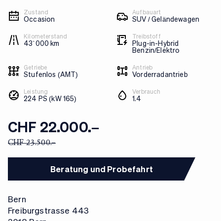
Zustand
Aufbauart
Occasion
SUV / Geländewagen
Kilometerstand
Treibstoff
43`000 km
Plug-in-Hybrid
Benzin/Elektro
Getriebe
Antrieb
Stufenlos (AMT)
Vorderradantrieb
Leistung
Verbrauch
224 PS (kW 165)
1.4
CHF 22.000.–
CHF 23.500.–
Beratung und Probefahrt
Bern
Freiburgstrasse 443