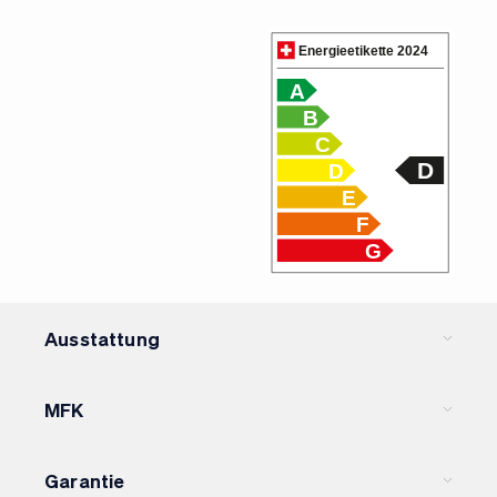
Ausstattung
Optional Equipment
MFK
Nein
MFK
Garantie
Standard Equipment