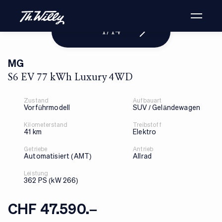
1
/
14
MG
S6 EV 77 kWh Luxury 4WD
Zustand
Aufbauart
Vorführmodell
SUV / Geländewagen
Kilometerstand
Treibstoff
41 km
Elektro
Getriebe
Antrieb
Automatisiert (AMT)
Allrad
Leistung
362 PS (kW 266)
CHF 47.590.–