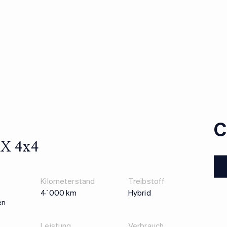
C
 X 4x4
Kilometerstand
Treibstoff
4`000 km
Hybrid
en
Leistung
Verbrauch