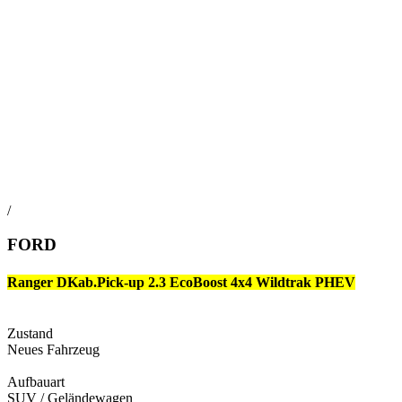
/
FORD
Ranger DKab.Pick-up 2.3 EcoBoost 4x4 Wildtrak PHEV
Zustand
Neues Fahrzeug
Aufbauart
SUV / Geländewagen