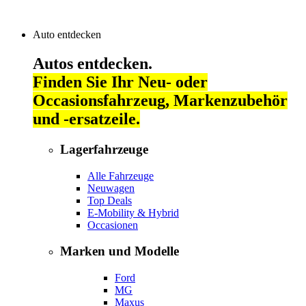
Auto entdecken
Autos entdecken.
Finden Sie Ihr Neu- oder
Occasionsfahrzeug, Markenzubehör
und -ersatzeile.
Lagerfahrzeuge
Alle Fahrzeuge
Neuwagen
Top Deals
E-Mobility & Hybrid
Occasionen
Marken und Modelle
Ford
MG
Maxus