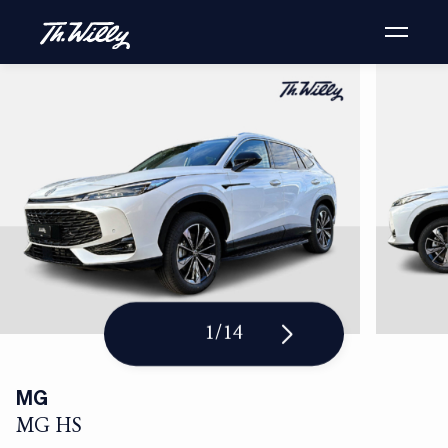
1
/
14
MG
MG HS