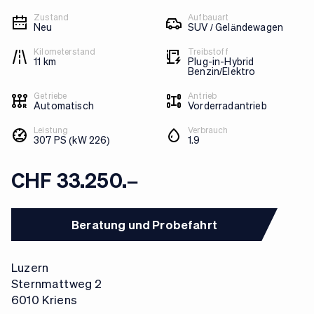
Zustand
Aufbauart
Neu
SUV / Geländewagen
Kilometerstand
Treibstoff
11 km
Plug-in-Hybrid
Benzin/Elektro
Getriebe
Antrieb
Automatisch
Vorderradantrieb
Leistung
Verbrauch
307 PS (kW 226)
1.9
CHF 33.250.–
Beratung und Probefahrt
Luzern
Sternmattweg 2
6010 Kriens