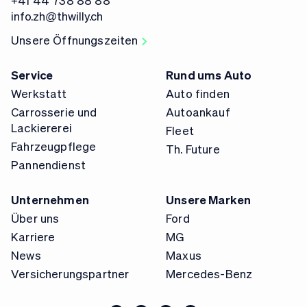
+41 44 738 88 88
info.zh@thwilly.ch
Unsere Öffnungszeiten
Service
Rund ums Auto
Werkstatt
Auto finden
Carrosserie und
Autoankauf
Lackiererei
Fleet
Fahrzeugpflege
Th. Future
Pannendienst
Unternehmen
Unsere Marken
Über uns
Ford
Karriere
MG
News
Maxus
Versicherungspartner
Mercedes-Benz