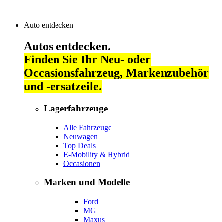
Auto entdecken
Autos entdecken.
Finden Sie Ihr Neu- oder
Occasionsfahrzeug, Markenzubehör
und -ersatzeile.
Lagerfahrzeuge
Alle Fahrzeuge
Neuwagen
Top Deals
E-Mobility & Hybrid
Occasionen
Marken und Modelle
Ford
MG
Maxus