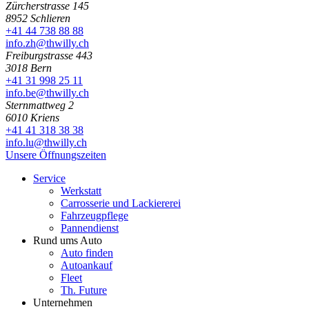
Zürcherstrasse 145
8952 Schlieren
+41 44 738 88 88
info.zh@thwilly.ch
Freiburgstrasse 443
3018 Bern
+41 31 998 25 11
info.be@thwilly.ch
Sternmattweg 2
6010 Kriens
+41 41 318 38 38
info.lu@thwilly.ch
Unsere Öffnungszeiten
Service
Werkstatt
Carrosserie und Lackiererei
Fahrzeugpflege
Pannendienst
Rund ums Auto
Auto finden
Autoankauf
Fleet
Th. Future
Unternehmen