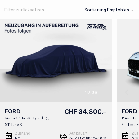
Filter zurücksetzen
Sortierung Empfohlen
+
1
Bilder
CHF 34.800.–
FORD
FORD
Puma 1.0 EcoB Hybrid 155
Puma 1.0 
ST-Line X
ST-Line 
Zustand
Aufbauart
Zus
Neu
SUV / Geländewagen
Neu