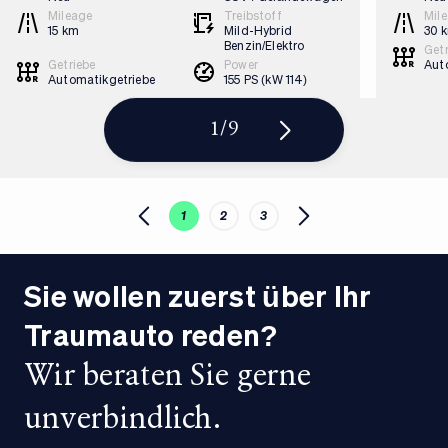
Mileage
Treibstoff
Mil
15 km
Mild-Hybrid
30 
Benzin/Elektro
Getr
Getriebe
Power
Aut
Automatikgetriebe
155 PS (kW 114)
1
/
9
1
2
3
Sie wollen zuerst über Ihr
Traumauto reden?
Wir beraten Sie gerne
unverbindlich.