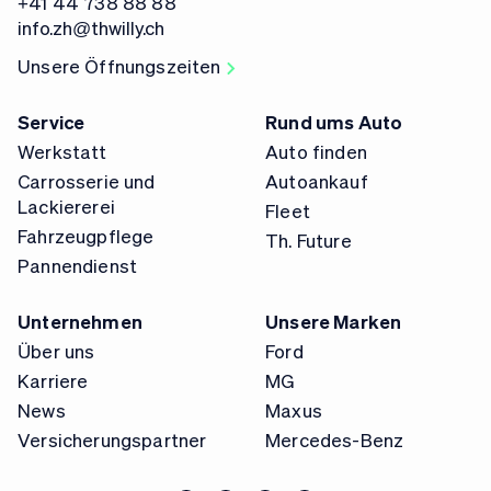
+41 44 738 88 88
info.zh@thwilly.ch
Unsere Öffnungszeiten
Service
Rund ums Auto
Werkstatt
Auto finden
Carrosserie und
Autoankauf
Lackiererei
Fleet
Fahrzeugpflege
Th. Future
Pannendienst
Unternehmen
Unsere Marken
Über uns
Ford
Karriere
MG
News
Maxus
Versicherungspartner
Mercedes-Benz