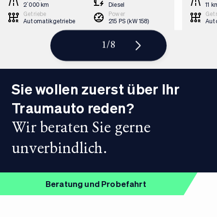
2`000 km
Diesel
11 k
Getriebe
Power
Getr
Automatikgetriebe
215 PS (kW 158)
Aut
1
/
8
Sie wollen zuerst über Ihr
Traumauto reden?
Wir beraten Sie gerne
unverbindlich.
Beratung und Probefahrt