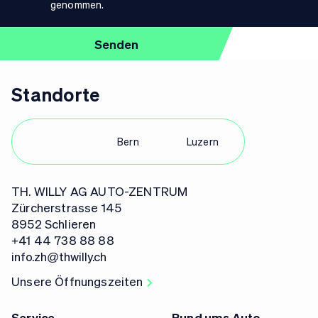
genommen.
Standorte
Zürich
Bern
Luzern
TH. WILLY AG AUTO-ZENTRUM
Zürcherstrasse 145
8952 Schlieren
+41 44 738 88 88
info.zh@thwilly.ch
Unsere Öffnungszeiten
Service
Rund ums Auto