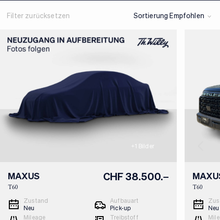
Filter zurücksetzen
Sortierung Empfohlen
+
1
Bilder
CHF 38.500.–
MAXUS
MAXU
T60
T60
Zustand
Aufbauart
Zus
Neu
Pick-up
Neu
Mileage
Treibstoff
Mil