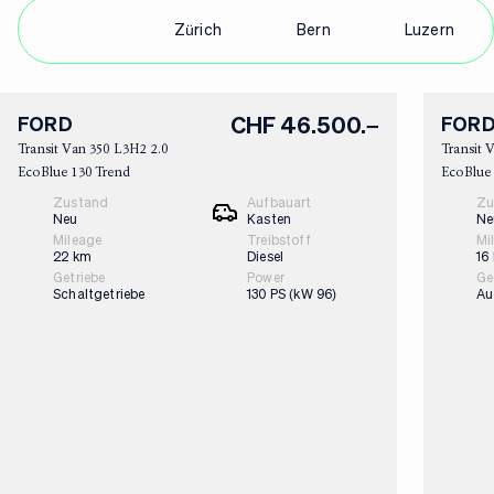
Alle
Zürich
Bern
Luzern
+
1
Bilder
CHF 46.500.–
FORD
FOR
Transit Van 350 L3H2 2.0
Transit 
EcoBlue 130 Trend
EcoBlue
Zustand
Aufbauart
Zu
Neu
Kasten
Ne
Mileage
Treibstoff
Mi
22 km
Diesel
16
Getriebe
Power
Ge
Schaltgetriebe
130 PS (kW 96)
Au