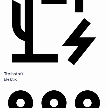
M
1
Treibstoff
Elektro