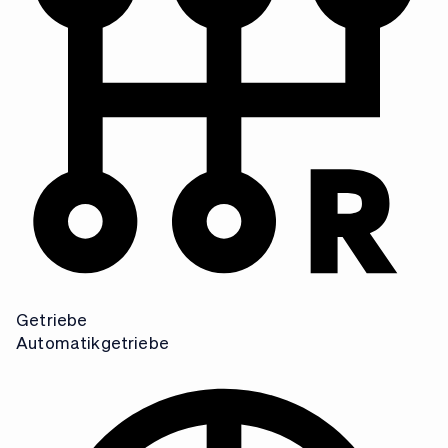
T
E
Getriebe
Automatikgetriebe