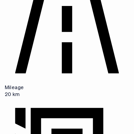
A
L
Mileage
20 km