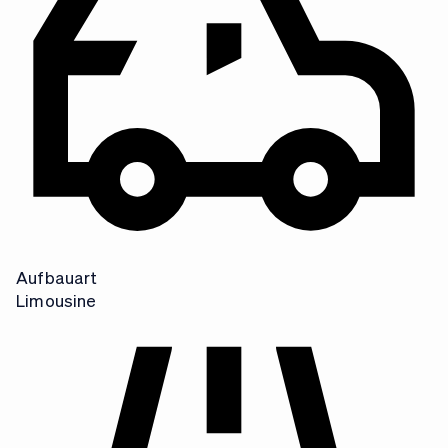
Z
N
Aufbauart
Limousine