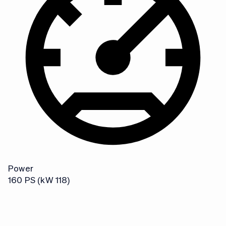
G
A
Power
160 PS (kW 118)